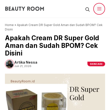
Langsung
ke
isi
Men
Home
»
Apakah Cream DR Super Gold Aman dan Sudah BPOM? Cek
Disini
Apakah Cream DR Super Gold
Aman dan Sudah BPOM? Cek
Disini
Artika Nessa
SKINCARE
Juli 21, 2026