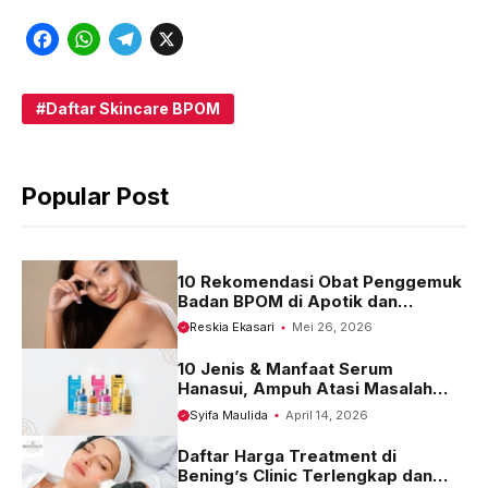
F
W
T
X
a
h
e
c
a
l
Daftar Skincare BPOM
e
t
e
b
s
g
Popular Post
o
A
r
o
p
a
k
p
m
10 Rekomendasi Obat Penggemuk
Badan BPOM di Apotik dan
Harganya
Reskia Ekasari
Mei 26, 2026
10 Jenis & Manfaat Serum
Hanasui, Ampuh Atasi Masalah
Kulit
Syifa Maulida
April 14, 2026
Daftar Harga Treatment di
Bening’s Clinic Terlengkap dan