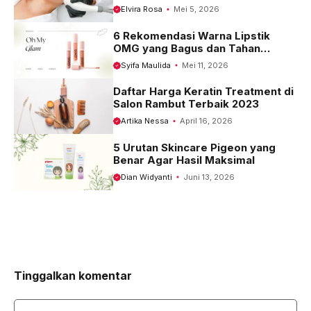
Terbaru 2023
Elvira Rosa
Mei 5, 2026
6 Rekomendasi Warna Lipstik
OMG yang Bagus dan Tahan
Seharian
Syifa Maulida
Mei 11, 2026
Daftar Harga Keratin Treatment di
Salon Rambut Terbaik 2023
Artika Nessa
April 16, 2026
5 Urutan Skincare Pigeon yang
Benar Agar Hasil Maksimal
Dian Widyanti
Juni 13, 2026
Tinggalkan komentar
Komentar