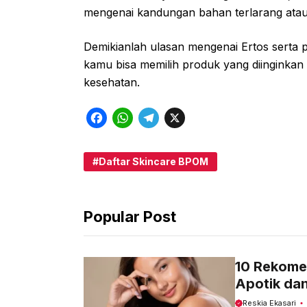
mengenai kandungan bahan terlarang ata
Demikianlah ulasan mengenai Ertos serta
kamu bisa memilih produk yang diinginka
kesehatan.
F
W
T
X
a
h
e
c
a
l
Daftar Skincare BPOM
e
t
e
b
s
g
Popular Post
o
A
r
o
p
a
k
p
m
10 Rekome
Apotik da
Reskia Ekasari