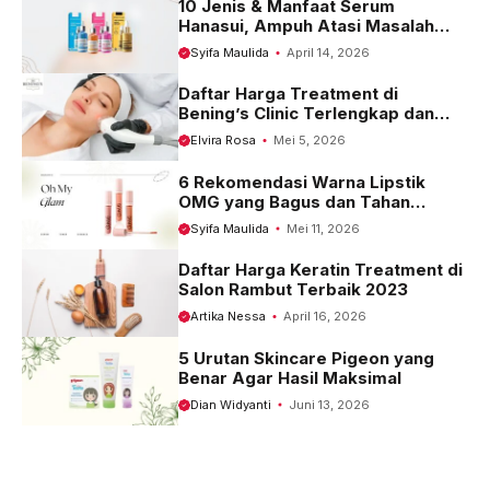
10 Jenis & Manfaat Serum
Hanasui, Ampuh Atasi Masalah
Kulit
Syifa Maulida
April 14, 2026
Daftar Harga Treatment di
Bening’s Clinic Terlengkap dan
Terbaru 2023
Elvira Rosa
Mei 5, 2026
6 Rekomendasi Warna Lipstik
OMG yang Bagus dan Tahan
Seharian
Syifa Maulida
Mei 11, 2026
Daftar Harga Keratin Treatment di
Salon Rambut Terbaik 2023
Artika Nessa
April 16, 2026
5 Urutan Skincare Pigeon yang
Benar Agar Hasil Maksimal
Dian Widyanti
Juni 13, 2026