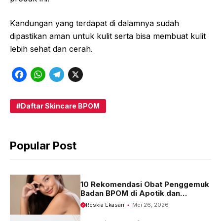
Kandungan yang terdapat di dalamnya sudah
dipastikan aman untuk kulit serta bisa membuat kulit
lebih sehat dan cerah.
F
W
T
X
a
h
e
c
a
l
Daftar Skincare BPOM
e
t
e
b
s
g
Popular Post
o
A
r
o
p
a
k
p
m
10 Rekomendasi Obat Penggemuk
Badan BPOM di Apotik dan
Harganya
Reskia Ekasari
Mei 26, 2026