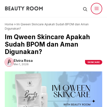
Langsung
ke
isi
Men
Home
»
Im Qween Skincare Apakah Sudah BPOM dan Aman
Digunakan?
Im Qween Skincare Apakah
Sudah BPOM dan Aman
Digunakan?
Elvira Rosa
SKINCARE
Mei 1, 2026