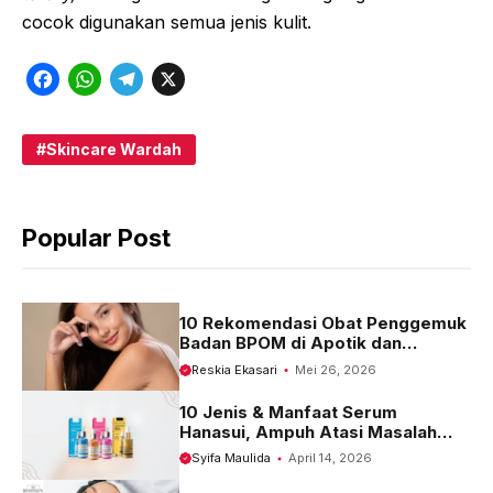
cocok digunakan semua jenis kulit.
F
W
T
X
a
h
e
c
a
l
Skincare Wardah
e
t
e
b
s
g
Popular Post
o
A
r
o
p
a
k
p
m
10 Rekomendasi Obat Penggemuk
Badan BPOM di Apotik dan
Harganya
Reskia Ekasari
Mei 26, 2026
10 Jenis & Manfaat Serum
Hanasui, Ampuh Atasi Masalah
Kulit
Syifa Maulida
April 14, 2026