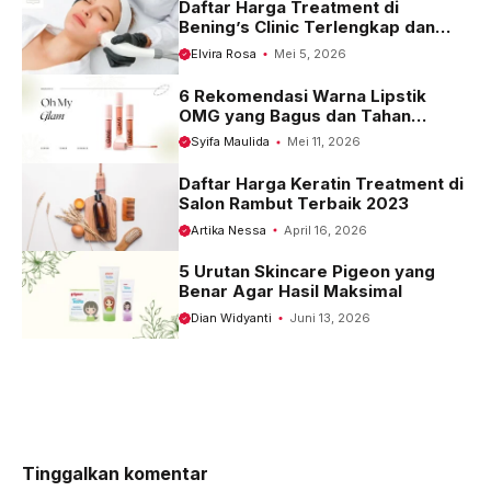
Daftar Harga Treatment di
Bening’s Clinic Terlengkap dan
Terbaru 2023
Elvira Rosa
Mei 5, 2026
6 Rekomendasi Warna Lipstik
OMG yang Bagus dan Tahan
Seharian
Syifa Maulida
Mei 11, 2026
Daftar Harga Keratin Treatment di
Salon Rambut Terbaik 2023
Artika Nessa
April 16, 2026
5 Urutan Skincare Pigeon yang
Benar Agar Hasil Maksimal
Dian Widyanti
Juni 13, 2026
Tinggalkan komentar