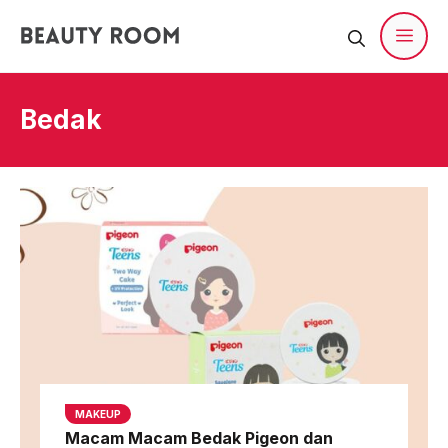
Langsung
ke
isi
Men
Bedak
MAKEUP
Macam Macam Bedak Pigeon dan