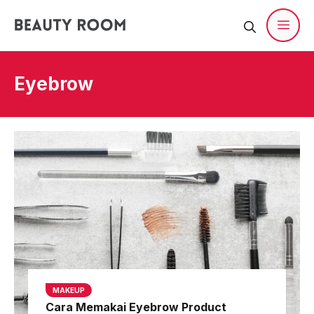
Langsung
ke
isi
Men
Eyebrow
MAKEUP
Cara Memakai Eyebrow Product