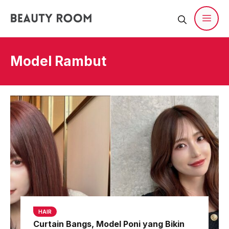
Langsung
ke
isi
Men
Model Rambut
HAIR
Curtain Bangs, Model Poni yang Bikin