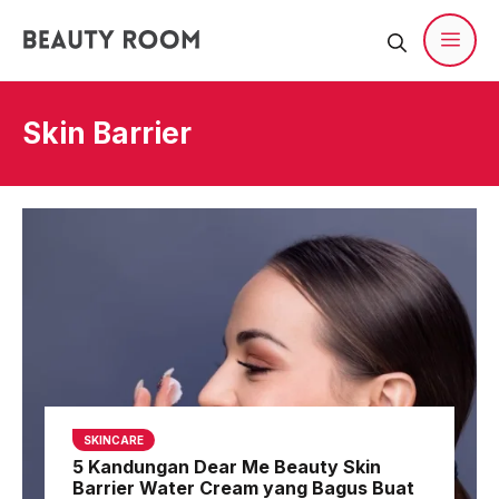
Langsung
ke
isi
Men
Skin Barrier
SKINCARE
5 Kandungan Dear Me Beauty Skin
Barrier Water Cream yang Bagus Buat