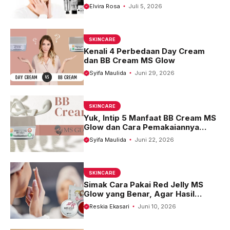
Benar
Elvira Rosa
Juli 5, 2026
SKINCARE
Kenali 4 Perbedaan Day Cream
dan BB Cream MS Glow
Syifa Maulida
Juni 29, 2026
SKINCARE
Yuk, Intip 5 Manfaat BB Cream MS
Glow dan Cara Pemakaiannya
Agar Hasil Maksimal
Syifa Maulida
Juni 22, 2026
SKINCARE
Simak Cara Pakai Red Jelly MS
Glow yang Benar, Agar Hasil
Maksimal!
Reskia Ekasari
Juni 10, 2026