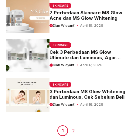
SKINCARE
7 Perbedaan Skincare MS Glow
Acne dan MS Glow Whitening
Dian Widyanti
April 19, 2026
SKINCARE
Cek 3 Perbedaan MS Glow
Ultimate dan Luminous, Agar
Tidak Salah Beli!
Dian Widyanti
April 17, 2026
SKINCARE
3 Perbedaan MS Glow Whitening
dan Luminous, Cek Sebelum Beli
Dian Widyanti
April 16, 2026
Halaman
Halaman
1
2