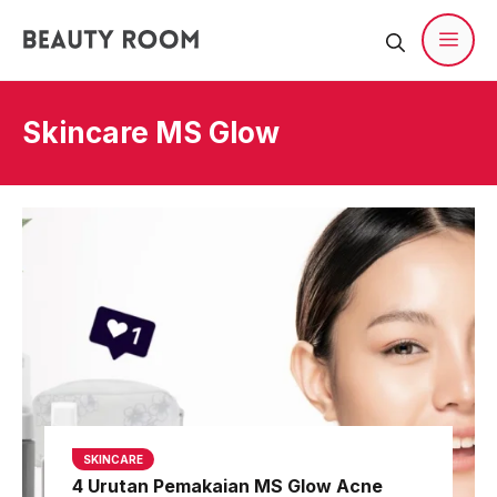
Langsung
ke
isi
Men
Skincare MS Glow
SKINCARE
4 Urutan Pemakaian MS Glow Acne