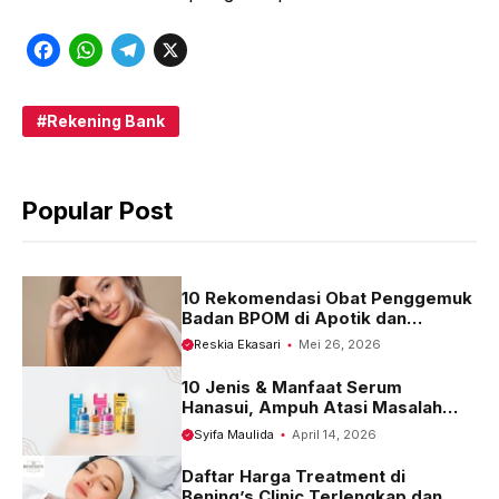
F
W
T
X
a
h
e
c
a
l
Rekening Bank
e
t
e
b
s
g
Popular Post
o
A
r
o
p
a
k
p
m
10 Rekomendasi Obat Penggemuk
Badan BPOM di Apotik dan
Harganya
Reskia Ekasari
Mei 26, 2026
10 Jenis & Manfaat Serum
Hanasui, Ampuh Atasi Masalah
Kulit
Syifa Maulida
April 14, 2026
Daftar Harga Treatment di
Bening’s Clinic Terlengkap dan