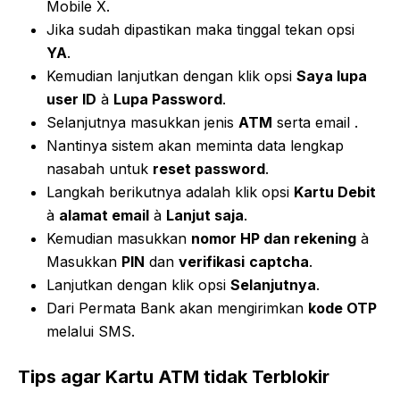
Mobile X.
Jika sudah dipastikan maka tinggal tekan opsi
YA
.
Kemudian lanjutkan dengan klik opsi
Saya lupa
user ID
à
Lupa Password
.
Selanjutnya masukkan jenis
ATM
serta email .
Nantinya sistem akan meminta data lengkap
nasabah untuk
reset password
.
Langkah berikutnya adalah klik opsi
Kartu Debit
à
alamat email
à
Lanjut saja
.
Kemudian masukkan
nomor HP dan rekening
à
Masukkan
PIN
dan
verifikasi
captcha
.
Lanjutkan dengan klik opsi
Selanjutnya
.
Dari Permata Bank akan mengirimkan
kode OTP
melalui SMS.
Tips agar Kartu ATM tidak Terblokir