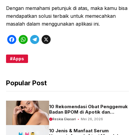
Dengan memahami petunjuk di atas, maka kamu bisa
mendapatkan solusi terbaik untuk memecahkan
masalah dalam menggunakan aplikasi ini.
F
W
T
X
a
h
e
c
a
l
Apps
e
t
e
b
s
g
Popular Post
o
A
r
o
p
a
k
p
m
10 Rekomendasi Obat Penggemuk
Badan BPOM di Apotik dan
Harganya
Reskia Ekasari
Mei 26, 2026
10 Jenis & Manfaat Serum