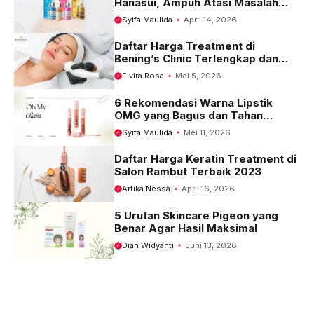
Hanasui, Ampuh Atasi Masalah
Kulit
Syifa Maulida
April 14, 2026
Daftar Harga Treatment di
Bening’s Clinic Terlengkap dan
Terbaru 2023
Elvira Rosa
Mei 5, 2026
6 Rekomendasi Warna Lipstik
OMG yang Bagus dan Tahan
Seharian
Syifa Maulida
Mei 11, 2026
Daftar Harga Keratin Treatment di
Salon Rambut Terbaik 2023
Artika Nessa
April 16, 2026
5 Urutan Skincare Pigeon yang
Benar Agar Hasil Maksimal
Dian Widyanti
Juni 13, 2026