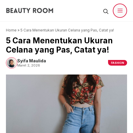
Langsung
ke
isi
Men
Home
»
5 Cara Menentukan Ukuran Celana yang Pas, Catat ya!
5 Cara Menentukan Ukuran
Celana yang Pas, Catat ya!
Syifa Maulida
FASHION
Maret 2, 2026