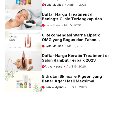
Kulit
Syifa Maulida
April 14, 2026
Daftar Harga Treatment di
Bening’s Clinic Terlengkap dan
Terbaru 2023
Elvira Rosa
Mei 5, 2026
6 Rekomendasi Warna Lipstik
OMG yang Bagus dan Tahan
Seharian
Syifa Maulida
Mei 11, 2026
Daftar Harga Keratin Treatment di
Salon Rambut Terbaik 2023
Artika Nessa
April 16, 2026
5 Urutan Skincare Pigeon yang
Benar Agar Hasil Maksimal
Dian Widyanti
Juni 13, 2026