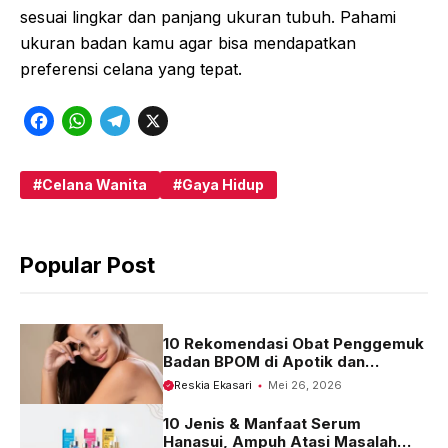
sesuai lingkar dan panjang ukuran tubuh. Pahami
ukuran badan kamu agar bisa mendapatkan
preferensi celana yang tepat.
F
W
T
X
a
h
e
c
a
l
Celana Wanita
Gaya Hidup
e
t
e
b
s
g
Popular Post
o
A
r
o
p
a
k
p
m
10 Rekomendasi Obat Penggemuk
Badan BPOM di Apotik dan
Harganya
Reskia Ekasari
Mei 26, 2026
10 Jenis & Manfaat Serum
Hanasui, Ampuh Atasi Masalah