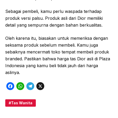
Sebagai pembeli, kamu perlu waspada terhadap
produk versi palsu. Produk asli dari Dior memiliki
detail yang sempurna dengan bahan berkualitas.
Oleh karena itu, biasakan untuk memeriksa dengan
seksama produk sebelum membeli. Kamu juga
sebaiknya mencermati toko tempat membeli produk
branded. Pastikan bahwa harga tas Dior asli di Plaza
Indonesia yang kamu beli tidak jauh dari harga
aslinya.
F
W
T
X
a
h
e
c
a
l
Tas Wanita
e
t
e