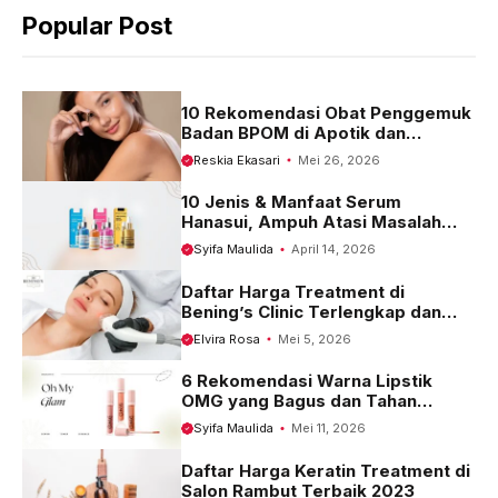
b
s
g
Popular Post
o
A
r
o
p
a
k
p
m
10 Rekomendasi Obat Penggemuk
Badan BPOM di Apotik dan
Harganya
Reskia Ekasari
Mei 26, 2026
10 Jenis & Manfaat Serum
Hanasui, Ampuh Atasi Masalah
Kulit
Syifa Maulida
April 14, 2026
Daftar Harga Treatment di
Bening’s Clinic Terlengkap dan
Terbaru 2023
Elvira Rosa
Mei 5, 2026
6 Rekomendasi Warna Lipstik
OMG yang Bagus dan Tahan
Seharian
Syifa Maulida
Mei 11, 2026
Daftar Harga Keratin Treatment di
Salon Rambut Terbaik 2023