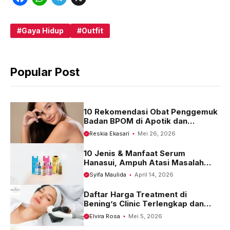
a
h
e
c
a
l
Gaya Hidup
Outfit
e
t
e
b
s
g
Popular Post
o
A
r
o
p
a
k
p
m
10 Rekomendasi Obat Penggemuk
Badan BPOM di Apotik dan
Harganya
Reskia Ekasari
Mei 26, 2026
10 Jenis & Manfaat Serum
Hanasui, Ampuh Atasi Masalah
Kulit
Syifa Maulida
April 14, 2026
Daftar Harga Treatment di
Bening’s Clinic Terlengkap dan
Terbaru 2023
Elvira Rosa
Mei 5, 2026