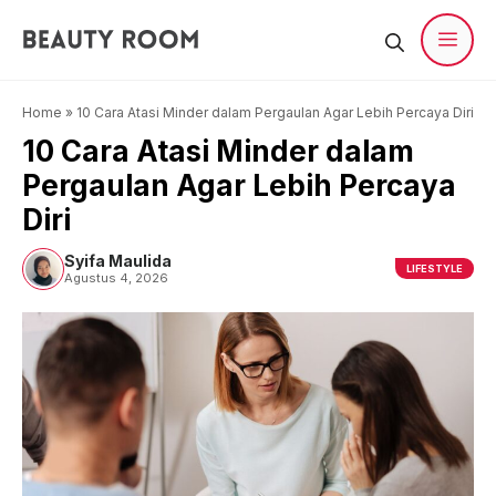
Langsung
ke
isi
Men
Home
»
10 Cara Atasi Minder dalam Pergaulan Agar Lebih Percaya Diri
10 Cara Atasi Minder dalam
Pergaulan Agar Lebih Percaya
Diri
Syifa Maulida
LIFESTYLE
Agustus 4, 2026