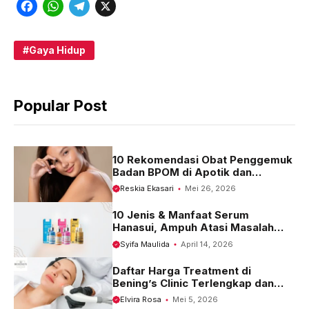
F
W
T
X
a
h
e
c
a
l
Gaya Hidup
e
t
e
b
s
g
Popular Post
o
A
r
o
p
a
k
p
m
10 Rekomendasi Obat Penggemuk
Badan BPOM di Apotik dan
Harganya
Reskia Ekasari
Mei 26, 2026
10 Jenis & Manfaat Serum
Hanasui, Ampuh Atasi Masalah
Kulit
Syifa Maulida
April 14, 2026
Daftar Harga Treatment di
Bening’s Clinic Terlengkap dan
Terbaru 2023
Elvira Rosa
Mei 5, 2026