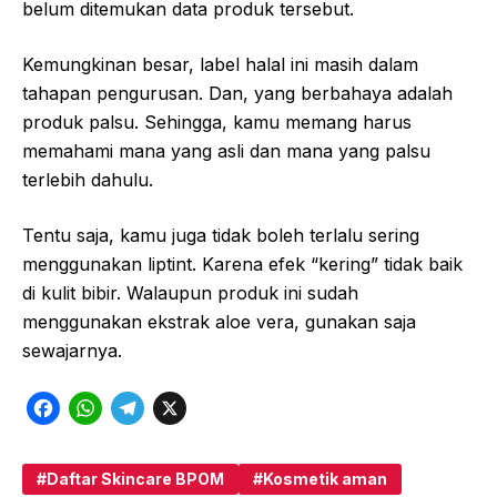
belum ditemukan data produk tersebut.
Kemungkinan besar, label halal ini masih dalam
tahapan pengurusan. Dan, yang berbahaya adalah
produk palsu. Sehingga, kamu memang harus
memahami mana yang asli dan mana yang palsu
terlebih dahulu.
Tentu saja, kamu juga tidak boleh terlalu sering
menggunakan liptint. Karena efek “kering” tidak baik
di kulit bibir. Walaupun produk ini sudah
menggunakan ekstrak aloe vera, gunakan saja
sewajarnya.
F
W
T
X
a
h
e
c
a
l
Daftar Skincare BPOM
Kosmetik aman