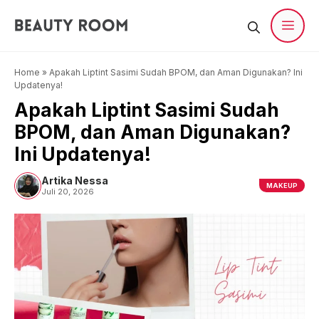
Langsung
ke
isi
Men
Home
»
Apakah Liptint Sasimi Sudah BPOM, dan Aman Digunakan? Ini
Updatenya!
Apakah Liptint Sasimi Sudah
BPOM, dan Aman Digunakan?
Ini Updatenya!
Artika Nessa
MAKEUP
Juli 20, 2026