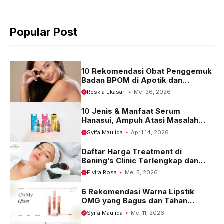
e
t
e
b
s
g
Popular Post
o
A
r
o
p
a
k
p
m
10 Rekomendasi Obat Penggemuk
Badan BPOM di Apotik dan
Harganya
Reskia Ekasari
Mei 26, 2026
10 Jenis & Manfaat Serum
Hanasui, Ampuh Atasi Masalah
Kulit
Syifa Maulida
April 14, 2026
Daftar Harga Treatment di
Bening’s Clinic Terlengkap dan
Terbaru 2023
Elvira Rosa
Mei 5, 2026
6 Rekomendasi Warna Lipstik
OMG yang Bagus dan Tahan
Seharian
Syifa Maulida
Mei 11, 2026