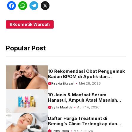
F
W
T
X
a
h
e
c
a
l
Kosmetik Wardah
e
t
e
b
s
g
Popular Post
o
A
r
o
p
a
k
p
m
10 Rekomendasi Obat Penggemuk
Badan BPOM di Apotik dan
Harganya
Reskia Ekasari
Mei 26, 2026
10 Jenis & Manfaat Serum
Hanasui, Ampuh Atasi Masalah
Kulit
Syifa Maulida
April 14, 2026
Daftar Harga Treatment di
Bening’s Clinic Terlengkap dan
Terbaru 2023
Elvira Rosa
Mei 5, 2026