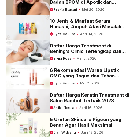
Badan BPOM di Apotik dan
Harganya
Reskia Ekasari
Mei 26, 2026
10 Jenis & Manfaat Serum
Hanasui, Ampuh Atasi Masalah
Kulit
Syifa Maulida
April 14, 2026
Daftar Harga Treatment di
Bening’s Clinic Terlengkap dan
Terbaru 2023
Elvira Rosa
Mei 5, 2026
6 Rekomendasi Warna Lipstik
OMG yang Bagus dan Tahan
Seharian
Syifa Maulida
Mei 11, 2026
Daftar Harga Keratin Treatment di
Salon Rambut Terbaik 2023
Artika Nessa
April 16, 2026
5 Urutan Skincare Pigeon yang
Benar Agar Hasil Maksimal
Dian Widyanti
Juni 13, 2026