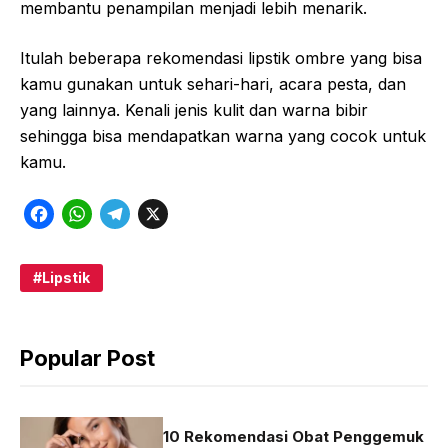
membantu penampilan menjadi lebih menarik.
Itulah beberapa rekomendasi lipstik ombre yang bisa
kamu gunakan untuk sehari-hari, acara pesta, dan
yang lainnya. Kenali jenis kulit dan warna bibir
sehingga bisa mendapatkan warna yang cocok untuk
kamu.
F
W
T
X
a
h
e
c
a
l
Lipstik
e
t
e
b
s
g
Popular Post
o
A
r
o
p
a
k
p
m
10 Rekomendasi Obat Penggemuk