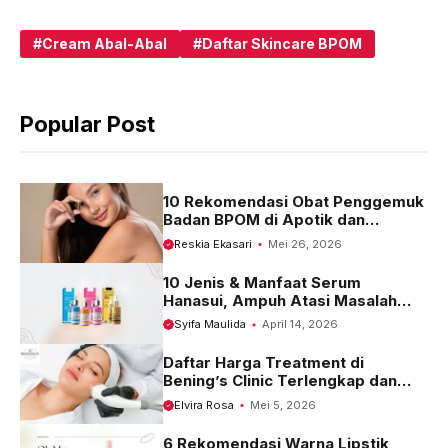
a
h
e
c
a
l
Cream Abal-Abal
Daftar Skincare BPOM
e
t
e
b
s
g
Popular Post
o
A
r
o
p
a
k
p
m
10 Rekomendasi Obat Penggemuk
Badan BPOM di Apotik dan
Harganya
Reskia Ekasari
Mei 26, 2026
10 Jenis & Manfaat Serum
Hanasui, Ampuh Atasi Masalah
Kulit
Syifa Maulida
April 14, 2026
Daftar Harga Treatment di
Bening’s Clinic Terlengkap dan
Terbaru 2023
Elvira Rosa
Mei 5, 2026
6 Rekomendasi Warna Lipstik