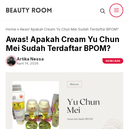
Langsung
ke
isi
Men
Home
»
Awas! Apakah Cream Yu Chun Mei Sudah Terdaftar BPOM?
Awas! Apakah Cream Yu Chun
Mei Sudah Terdaftar BPOM?
Artika Nessa
SKINCARE
April 14, 2026