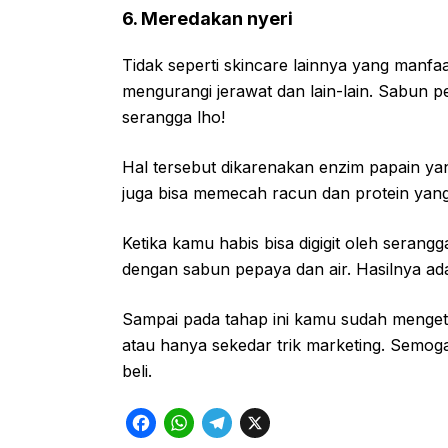
6. Meredakan nyeri
Tidak seperti skincare lainnya yang manf
mengurangi jerawat dan lain-lain. Sabun p
serangga lho!
Hal tersebut dikarenakan enzim papain ya
juga bisa memecah racun dan protein yang 
Ketika kamu habis bisa digigit oleh seran
dengan sabun pepaya dan air. Hasilnya ad
Sampai pada tahap ini kamu sudah menge
atau hanya sekedar trik marketing. Sem
beli.
F
W
T
X