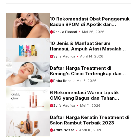
o
p
a
k
p
m
10 Rekomendasi Obat Penggemuk
Badan BPOM di Apotik dan
Harganya
Reskia Ekasari
Mei 26, 2026
10 Jenis & Manfaat Serum
Hanasui, Ampuh Atasi Masalah
Kulit
Syifa Maulida
April 14, 2026
Daftar Harga Treatment di
Bening’s Clinic Terlengkap dan
Terbaru 2023
Elvira Rosa
Mei 5, 2026
6 Rekomendasi Warna Lipstik
OMG yang Bagus dan Tahan
Seharian
Syifa Maulida
Mei 11, 2026
Daftar Harga Keratin Treatment di
Salon Rambut Terbaik 2023
Artika Nessa
April 16, 2026