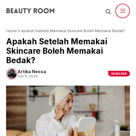
Langsung
ke
isi
Men
Home
»
Apakah Setelah Memakai Skincare Boleh Memakai Bedak?
Apakah Setelah Memakai
Skincare Boleh Memakai
Bedak?
Artika Nessa
SKINCARE
Juli 11, 2026