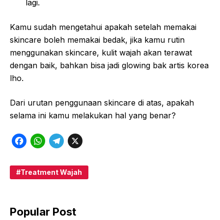
lagi.
Kamu sudah mengetahui apakah setelah memakai
skincare boleh memakai bedak, jika kamu rutin
menggunakan skincare, kulit wajah akan terawat
dengan baik, bahkan bisa jadi glowing bak artis korea
lho.
Dari urutan penggunaan skincare di atas, apakah
selama ini kamu melakukan hal yang benar?
F
W
T
X
a
h
e
c
a
l
Treatment Wajah
e
t
e
b
s
g
Popular Post
o
A
r