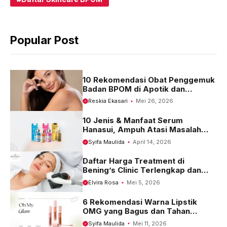
e
t
e
b
s
g
Popular Post
o
A
r
o
p
a
k
p
m
10 Rekomendasi Obat Penggemuk
Badan BPOM di Apotik dan
Harganya
Reskia Ekasari
Mei 26, 2026
10 Jenis & Manfaat Serum
Hanasui, Ampuh Atasi Masalah
Kulit
Syifa Maulida
April 14, 2026
Daftar Harga Treatment di
Bening’s Clinic Terlengkap dan
Terbaru 2023
Elvira Rosa
Mei 5, 2026
6 Rekomendasi Warna Lipstik
OMG yang Bagus dan Tahan
Seharian
Syifa Maulida
Mei 11, 2026