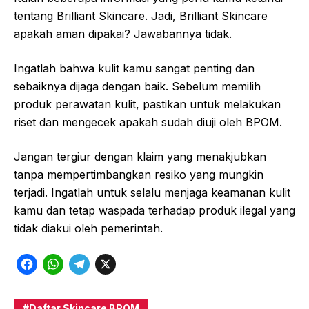
tentang Brilliant Skincare. Jadi, Brilliant Skincare
apakah aman dipakai? Jawabannya tidak.
Ingatlah bahwa kulit kamu sangat penting dan
sebaiknya dijaga dengan baik. Sebelum memilih
produk perawatan kulit, pastikan untuk melakukan
riset dan mengecek apakah sudah diuji oleh BPOM.
Jangan tergiur dengan klaim yang menakjubkan
tanpa mempertimbangkan resiko yang mungkin
terjadi. Ingatlah untuk selalu menjaga keamanan kulit
kamu dan tetap waspada terhadap produk ilegal yang
tidak diakui oleh pemerintah.
F
W
T
X
a
h
e
c
a
l
Daftar Skincare BPOM