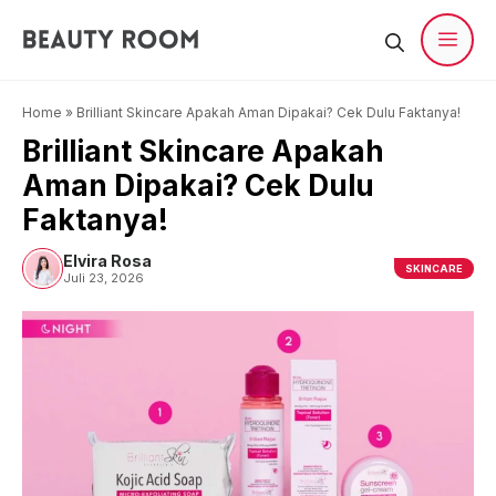
Langsung
ke
isi
Men
Home
»
Brilliant Skincare Apakah Aman Dipakai? Cek Dulu Faktanya!
Brilliant Skincare Apakah
Aman Dipakai? Cek Dulu
Faktanya!
Elvira Rosa
SKINCARE
Juli 23, 2026