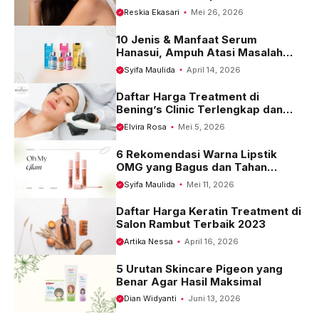
Harganya
Reskia Ekasari
Mei 26, 2026
10 Jenis & Manfaat Serum
Hanasui, Ampuh Atasi Masalah
Kulit
Syifa Maulida
April 14, 2026
Daftar Harga Treatment di
Bening’s Clinic Terlengkap dan
Terbaru 2023
Elvira Rosa
Mei 5, 2026
6 Rekomendasi Warna Lipstik
OMG yang Bagus dan Tahan
Seharian
Syifa Maulida
Mei 11, 2026
Daftar Harga Keratin Treatment di
Salon Rambut Terbaik 2023
Artika Nessa
April 16, 2026
5 Urutan Skincare Pigeon yang
Benar Agar Hasil Maksimal
Dian Widyanti
Juni 13, 2026