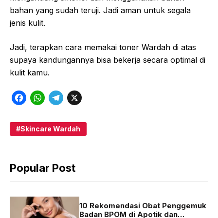
bahan yang sudah teruji. Jadi aman untuk segala
jenis kulit.
Jadi, terapkan cara memakai toner Wardah di atas
supaya kandungannya bisa bekerja secara optimal di
kulit kamu.
F
W
T
X
a
h
e
c
a
l
Skincare Wardah
e
t
e
b
s
g
Popular Post
o
A
r
o
p
a
k
p
m
10 Rekomendasi Obat Penggemuk
Badan BPOM di Apotik dan