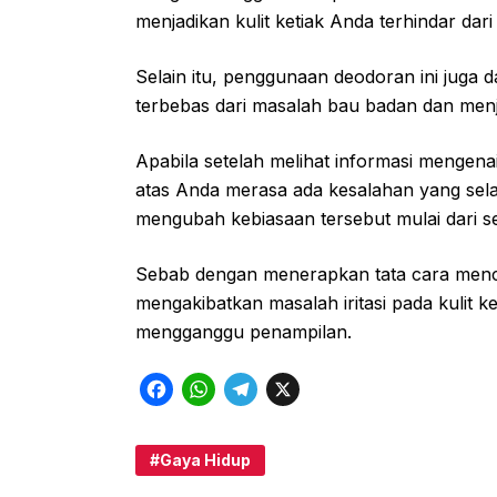
menjadikan kulit ketiak Anda terhindar dar
Selain itu, penggunaan deodoran ini juga da
terbebas dari masalah bau badan dan menja
Apabila setelah melihat informasi mengena
atas Anda merasa ada kesalahan yang sela
mengubah kebiasaan tersebut mulai dari s
Sebab dengan menerapkan tata cara mencu
mengakibatkan masalah iritasi pada kulit 
mengganggu penampilan.
F
W
T
X
a
h
e
c
a
l
Gaya Hidup
e
t
e