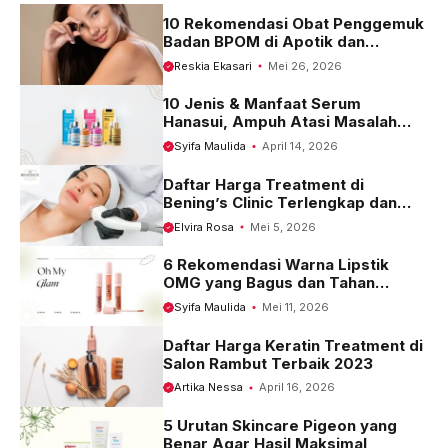
k
p
m
10 Rekomendasi Obat Penggemuk
Badan BPOM di Apotik dan
Harganya
Reskia Ekasari
Mei 26, 2026
10 Jenis & Manfaat Serum
Hanasui, Ampuh Atasi Masalah
Kulit
Syifa Maulida
April 14, 2026
Daftar Harga Treatment di
Bening’s Clinic Terlengkap dan
Terbaru 2023
Elvira Rosa
Mei 5, 2026
6 Rekomendasi Warna Lipstik
OMG yang Bagus dan Tahan
Seharian
Syifa Maulida
Mei 11, 2026
Daftar Harga Keratin Treatment di
Salon Rambut Terbaik 2023
Artika Nessa
April 16, 2026
5 Urutan Skincare Pigeon yang
Benar Agar Hasil Maksimal