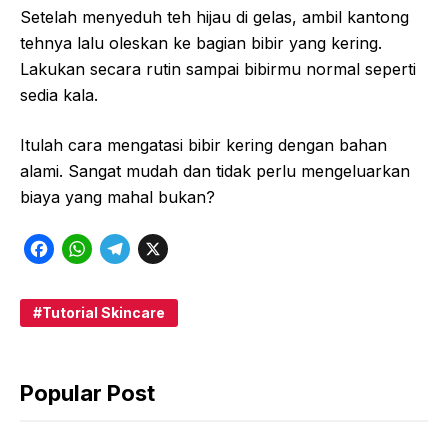
Setelah menyeduh teh hijau di gelas, ambil kantong
tehnya lalu oleskan ke bagian bibir yang kering.
Lakukan secara rutin sampai bibirmu normal seperti
sedia kala.
Itulah cara mengatasi bibir kering dengan bahan
alami. Sangat mudah dan tidak perlu mengeluarkan
biaya yang mahal bukan?
F
W
T
X
a
h
e
c
a
l
Tutorial Skincare
e
t
e
b
s
g
Popular Post
o
A
r
o
p
a