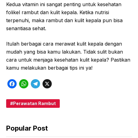
Kedua vitamin ini sangat penting untuk kesehatan
folikel rambut dan kulit kepala. Ketika nutrisi
terpenuhi, maka rambut dan kulit kepala pun bisa
senantiasa sehat.
Itulah berbagai cara merawat kulit kepala dengan
mudah yang bisa kamu lakukan. Tidak sulit bukan
cara untuk menjaga kesehatan kulit kepala? Pastikan
kamu melakukan berbagai tips ini ya!
F
W
T
X
a
h
e
c
a
l
Perawatan Rambut
e
t
e
b
s
g
Popular Post
o
A
r