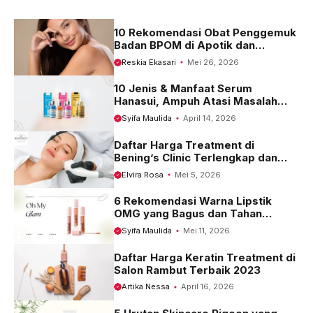
o
p
a
k
p
m
10 Rekomendasi Obat Penggemuk
Badan BPOM di Apotik dan
Harganya
Reskia Ekasari
Mei 26, 2026
10 Jenis & Manfaat Serum
Hanasui, Ampuh Atasi Masalah
Kulit
Syifa Maulida
April 14, 2026
Daftar Harga Treatment di
Bening’s Clinic Terlengkap dan
Terbaru 2023
Elvira Rosa
Mei 5, 2026
6 Rekomendasi Warna Lipstik
OMG yang Bagus dan Tahan
Seharian
Syifa Maulida
Mei 11, 2026
Daftar Harga Keratin Treatment di
Salon Rambut Terbaik 2023
Artika Nessa
April 16, 2026