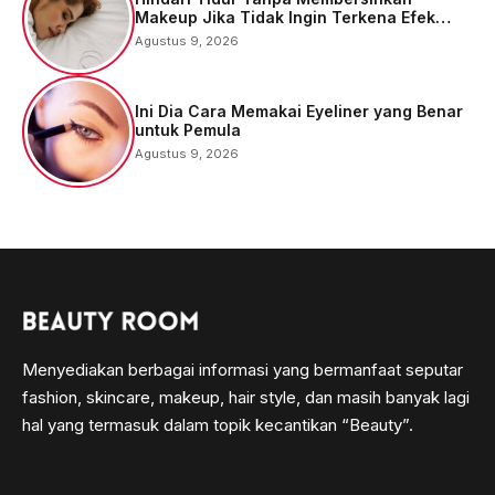
Makeup Jika Tidak Ingin Terkena Efek
Buruknya
Agustus 9, 2026
Ini Dia Cara Memakai Eyeliner yang Benar
untuk Pemula
Agustus 9, 2026
Menyediakan berbagai informasi yang bermanfaat seputar
fashion, skincare, makeup, hair style, dan masih banyak lagi
hal yang termasuk dalam topik kecantikan “Beauty”.