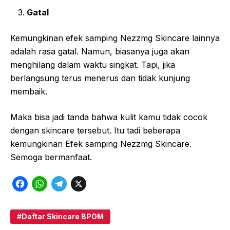
Gatal
Kemungkinan efek samping Nezzmg Skincare lainnya
adalah rasa gatal. Namun, biasanya juga akan
menghilang dalam waktu singkat. Tapi, jika
berlangsung terus menerus dan tidak kunjung
membaik.
Maka bisa jadi tanda bahwa kulit kamu tidak cocok
dengan skincare tersebut. Itu tadi beberapa
kemungkinan Efek samping Nezzmg Skincare.
Semoga bermanfaat.
F
W
T
X
a
h
e
c
a
l
Daftar Skincare BPOM