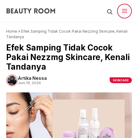
Langsung
ke
isi
Men
Home
»
Efek Samping Tidak Cocok Pakai Nezzmg Skincare, Kenali
Tandanya
Efek Samping Tidak Cocok
Pakai Nezzmg Skincare, Kenali
Tandanya
Artika Nessa
SKINCARE
Juni 19, 2026