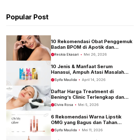
e
t
e
b
s
g
Popular Post
o
A
r
o
p
a
k
p
m
10 Rekomendasi Obat Penggemuk
Badan BPOM di Apotik dan
Harganya
Reskia Ekasari
Mei 26, 2026
10 Jenis & Manfaat Serum
Hanasui, Ampuh Atasi Masalah
Kulit
Syifa Maulida
April 14, 2026
Daftar Harga Treatment di
Bening’s Clinic Terlengkap dan
Terbaru 2023
Elvira Rosa
Mei 5, 2026
6 Rekomendasi Warna Lipstik
OMG yang Bagus dan Tahan
Seharian
Syifa Maulida
Mei 11, 2026