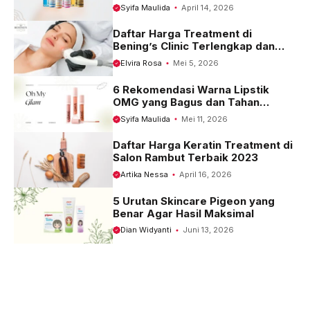
Kulit
Syifa Maulida
April 14, 2026
Daftar Harga Treatment di
Bening’s Clinic Terlengkap dan
Terbaru 2023
Elvira Rosa
Mei 5, 2026
6 Rekomendasi Warna Lipstik
OMG yang Bagus dan Tahan
Seharian
Syifa Maulida
Mei 11, 2026
Daftar Harga Keratin Treatment di
Salon Rambut Terbaik 2023
Artika Nessa
April 16, 2026
5 Urutan Skincare Pigeon yang
Benar Agar Hasil Maksimal
Dian Widyanti
Juni 13, 2026