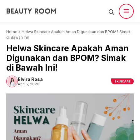
Langsung
ke
isi
Men
Home
»
Helwa Skincare Apakah Aman Digunakan dan BPOM? Simak
di Bawah Ini!
Helwa Skincare Apakah Aman
Digunakan dan BPOM? Simak
di Bawah Ini!
Elvira Rosa
SKINCARE
April 7, 2026