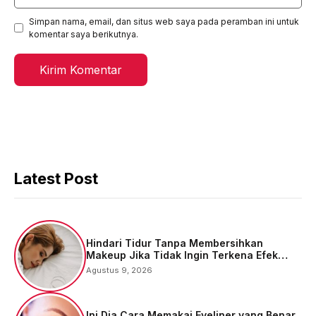
web
Simpan nama, email, dan situs web saya pada peramban ini untuk
komentar saya berikutnya.
Latest Post
Hindari Tidur Tanpa Membersihkan
Makeup Jika Tidak Ingin Terkena Efek
Buruknya
Agustus 9, 2026
Ini Dia Cara Memakai Eyeliner yang Benar