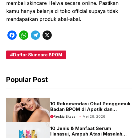
membeli skincare Helwa secara online. Pastikan
kamu hanya belanja di toko official supaya tidak
mendapatkan produk abal-abal.
F
W
T
X
a
h
e
c
a
l
Daftar Skincare BPOM
e
t
e
b
s
g
Popular Post
o
A
r
o
p
a
k
p
m
10 Rekomendasi Obat Penggemuk
Badan BPOM di Apotik dan
Harganya
Reskia Ekasari
Mei 26, 2026
10 Jenis & Manfaat Serum
Hanasui, Ampuh Atasi Masalah