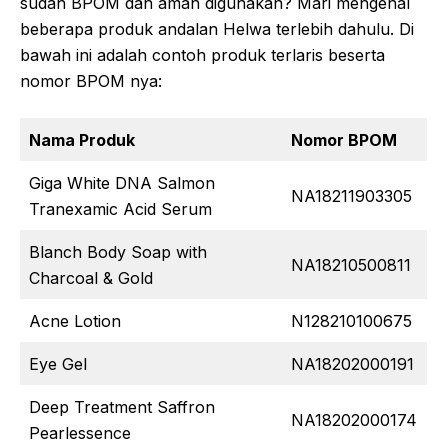
sudah BPOM dan aman digunakan? Mari mengenal
beberapa produk andalan Helwa terlebih dahulu. Di
bawah ini adalah contoh produk terlaris beserta
nomor BPOM nya:
Nama Produk
Nomor BPOM
Giga White DNA Salmon
NA18211903305
Tranexamic Acid Serum
Blanch Body Soap with
NA18210500811
Charcoal & Gold
Acne Lotion
N128210100675
Eye Gel
NA18202000191
Deep Treatment Saffron
NA18202000174
Pearlessence