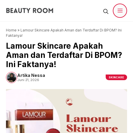
Langsung
ke
isi
Men
Home
»
Lamour Skincare Apakah Aman dan Terdaftar Di BPOM? Ini
Faktanya!
Lamour Skincare Apakah
Aman dan Terdaftar Di BPOM?
Ini Faktanya!
Artika Nessa
SKINCARE
Juni 21, 2026