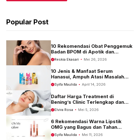
e
t
e
b
s
g
Popular Post
o
A
r
o
p
a
k
p
m
10 Rekomendasi Obat Penggemuk
Badan BPOM di Apotik dan
Harganya
Reskia Ekasari
Mei 26, 2026
10 Jenis & Manfaat Serum
Hanasui, Ampuh Atasi Masalah
Kulit
Syifa Maulida
April 14, 2026
Daftar Harga Treatment di
Bening’s Clinic Terlengkap dan
Terbaru 2023
Elvira Rosa
Mei 5, 2026
6 Rekomendasi Warna Lipstik
OMG yang Bagus dan Tahan
Seharian
Syifa Maulida
Mei 11, 2026