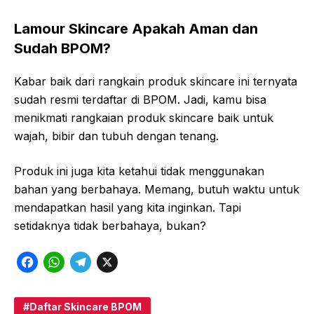
Lamour Skincare Apakah Aman dan
Sudah BPOM?
Kabar baik dari rangkain produk skincare ini ternyata
sudah resmi terdaftar di BPOM. Jadi, kamu bisa
menikmati rangkaian produk skincare baik untuk
wajah, bibir dan tubuh dengan tenang.
Produk ini juga kita ketahui tidak menggunakan
bahan yang berbahaya. Memang, butuh waktu untuk
mendapatkan hasil yang kita inginkan. Tapi
setidaknya tidak berbahaya, bukan?
F
W
T
X
a
h
e
c
a
l
Daftar Skincare BPOM