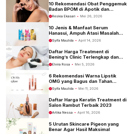
k
p
m
10 Rekomendasi Obat Penggemuk
Badan BPOM di Apotik dan
Harganya
Reskia Ekasari
Mei 26, 2026
10 Jenis & Manfaat Serum
Hanasui, Ampuh Atasi Masalah
Kulit
Syifa Maulida
April 14, 2026
Daftar Harga Treatment di
Bening’s Clinic Terlengkap dan
Terbaru 2023
Elvira Rosa
Mei 5, 2026
6 Rekomendasi Warna Lipstik
OMG yang Bagus dan Tahan
Seharian
Syifa Maulida
Mei 11, 2026
Daftar Harga Keratin Treatment di
Salon Rambut Terbaik 2023
Artika Nessa
April 16, 2026
5 Urutan Skincare Pigeon yang
Benar Agar Hasil Maksimal