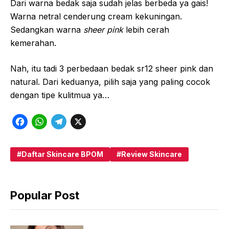
Dari warna bedak saja sudah jelas berbeda ya gais!
Warna netral cenderung cream kekuningan.
Sedangkan warna
sheer pink
lebih cerah
kemerahan.
Nah, itu tadi 3 perbedaan bedak sr12 sheer pink dan
natural. Dari keduanya, pilih saja yang paling cocok
dengan tipe kulitmua ya…
F
W
T
X
a
h
e
c
a
l
Daftar Skincare BPOM
Review Skincare
e
t
e
b
s
g
Popular Post
o
A
r
o
p
a