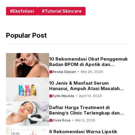
a
h
e
c
a
l
Eksfoliasi
Tutorial Skincare
e
t
e
b
s
g
Popular Post
o
A
r
o
p
a
k
p
m
10 Rekomendasi Obat Penggemuk
Badan BPOM di Apotik dan
Harganya
Reskia Ekasari
Mei 26, 2026
10 Jenis & Manfaat Serum
Hanasui, Ampuh Atasi Masalah
Kulit
Syifa Maulida
April 14, 2026
Daftar Harga Treatment di
Bening’s Clinic Terlengkap dan
Terbaru 2023
Elvira Rosa
Mei 5, 2026
6 Rekomendasi Warna Lipstik