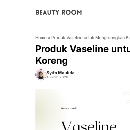
Langsung
ke
isi
Home
»
Produk Vaseline untuk Menghilangkan B
Produk Vaseline un
Koreng
Syifa Maulida
April 12, 2026