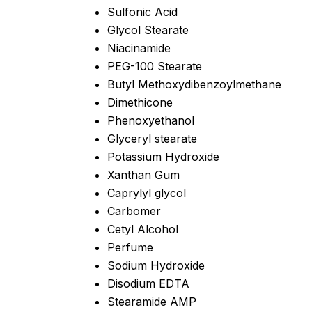
Sulfonic Acid
Glycol Stearate
Niacinamide
PEG-100 Stearate
Butyl Methoxydibenzoylmethane
Dimethicone
Phenoxyethanol
Glyceryl stearate
Potassium Hydroxide
Xanthan Gum
Caprylyl glycol
Carbomer
Cetyl Alcohol
Perfume
Sodium Hydroxide
Disodium EDTA
Stearamide AMP