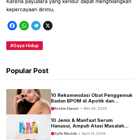
Karena payudara yang kendur dapat menghilangkan
kepercayaan dirimu.
F
W
T
X
a
h
e
c
a
l
Gaya Hidup
e
t
e
b
s
g
Popular Post
o
A
r
o
p
a
k
p
m
10 Rekomendasi Obat Penggemuk
Badan BPOM di Apotik dan
Harganya
Reskia Ekasari
Mei 26, 2026
10 Jenis & Manfaat Serum
Hanasui, Ampuh Atasi Masalah
Kulit
Syifa Maulida
April 14, 2026