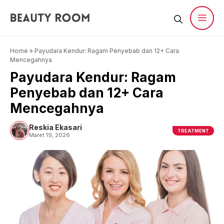
Langsung
ke
isi
Men
Home
»
Payudara Kendur: Ragam Penyebab dan 12+ Cara
Mencegahnya
Payudara Kendur: Ragam
Penyebab dan 12+ Cara
Mencegahnya
Reskia Ekasari
TREATMENT
Maret 19, 2026