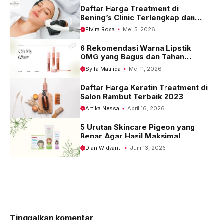
Daftar Harga Treatment di
Bening’s Clinic Terlengkap dan
Terbaru 2023
Elvira Rosa
Mei 5, 2026
6 Rekomendasi Warna Lipstik
OMG yang Bagus dan Tahan
Seharian
Syifa Maulida
Mei 11, 2026
Daftar Harga Keratin Treatment di
Salon Rambut Terbaik 2023
Artika Nessa
April 16, 2026
5 Urutan Skincare Pigeon yang
Benar Agar Hasil Maksimal
Dian Widyanti
Juni 13, 2026
Tinggalkan komentar