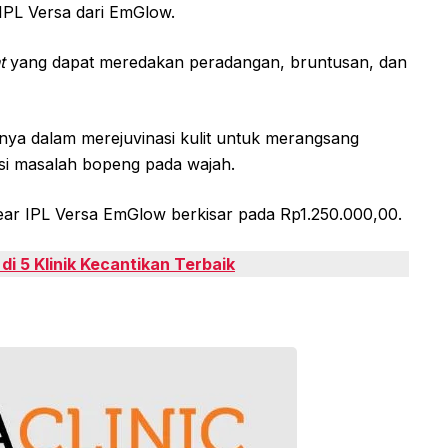
IPL Versa dari EmGlow.
nt
yang dapat meredakan peradangan, bruntusan, dan
sinya dalam merejuvinasi kulit untuk merangsang
i masalah bopeng pada wajah.
ear IPL Versa EmGlow berkisar pada Rp1.250.000,00.
i 5 Klinik Kecantikan Terbaik