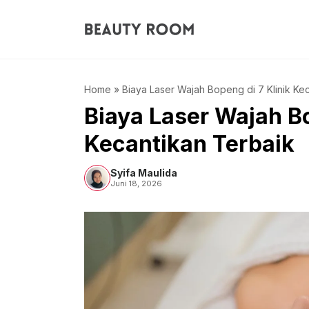
Langsung
ke
isi
Home
»
Biaya Laser Wajah Bopeng di 7 Klinik Ke
Biaya Laser Wajah Bo
Kecantikan Terbaik
Syifa Maulida
Juni 18, 2026