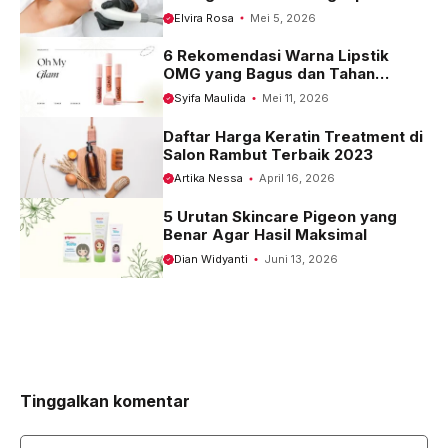
Terbaru 2023
Elvira Rosa
Mei 5, 2026
6 Rekomendasi Warna Lipstik
OMG yang Bagus dan Tahan
Seharian
Syifa Maulida
Mei 11, 2026
Daftar Harga Keratin Treatment di
Salon Rambut Terbaik 2023
Artika Nessa
April 16, 2026
5 Urutan Skincare Pigeon yang
Benar Agar Hasil Maksimal
Dian Widyanti
Juni 13, 2026
Tinggalkan komentar
Komentar