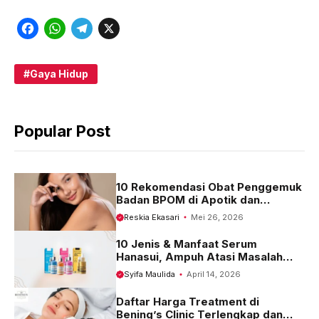
F
W
T
X
a
h
e
c
a
l
Gaya Hidup
e
t
e
b
s
g
Popular Post
o
A
r
o
p
a
k
p
m
10 Rekomendasi Obat Penggemuk
Badan BPOM di Apotik dan
Harganya
Reskia Ekasari
Mei 26, 2026
10 Jenis & Manfaat Serum
Hanasui, Ampuh Atasi Masalah
Kulit
Syifa Maulida
April 14, 2026
Daftar Harga Treatment di
Bening’s Clinic Terlengkap dan