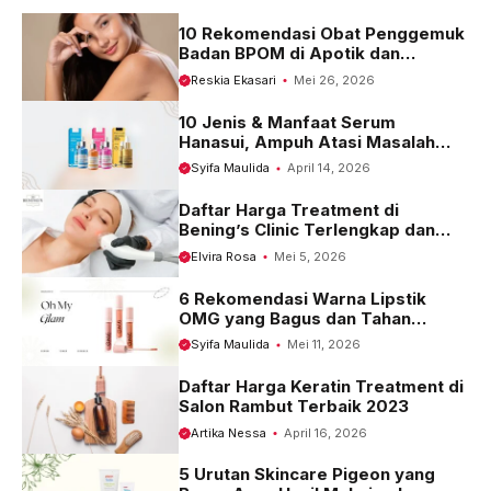
k
p
m
10 Rekomendasi Obat Penggemuk
Badan BPOM di Apotik dan
Harganya
Reskia Ekasari
Mei 26, 2026
10 Jenis & Manfaat Serum
Hanasui, Ampuh Atasi Masalah
Kulit
Syifa Maulida
April 14, 2026
Daftar Harga Treatment di
Bening’s Clinic Terlengkap dan
Terbaru 2023
Elvira Rosa
Mei 5, 2026
6 Rekomendasi Warna Lipstik
OMG yang Bagus dan Tahan
Seharian
Syifa Maulida
Mei 11, 2026
Daftar Harga Keratin Treatment di
Salon Rambut Terbaik 2023
Artika Nessa
April 16, 2026
5 Urutan Skincare Pigeon yang