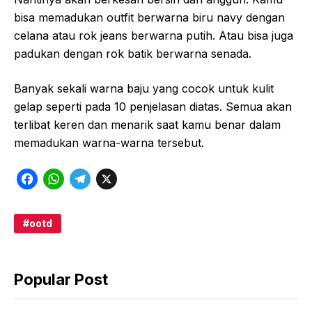
bisa memadukan outfit berwarna biru navy dengan
celana atau rok jeans berwarna putih. Atau bisa juga
padukan dengan rok batik berwarna senada.
Banyak sekali warna baju yang cocok untuk kulit
gelap seperti pada 10 penjelasan diatas. Semua akan
terlibat keren dan menarik saat kamu benar dalam
memadukan warna-warna tersebut.
F
W
T
X
a
h
e
c
a
l
ootd
e
t
e
b
s
g
Popular Post
o
A
r
o
p
a