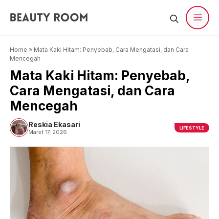
Langsung
ke
isi
Men
Home
»
Mata Kaki Hitam: Penyebab, Cara Mengatasi, dan Cara
Mencegah
Mata Kaki Hitam: Penyebab,
Cara Mengatasi, dan Cara
Mencegah
Reskia Ekasari
LIFESTYLE
Maret 17, 2026