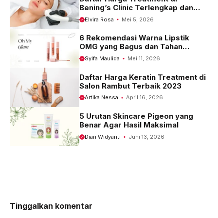
Bening’s Clinic Terlengkap dan
Terbaru 2023
Elvira Rosa
Mei 5, 2026
6 Rekomendasi Warna Lipstik
OMG yang Bagus dan Tahan
Seharian
Syifa Maulida
Mei 11, 2026
Daftar Harga Keratin Treatment di
Salon Rambut Terbaik 2023
Artika Nessa
April 16, 2026
5 Urutan Skincare Pigeon yang
Benar Agar Hasil Maksimal
Dian Widyanti
Juni 13, 2026
Tinggalkan komentar