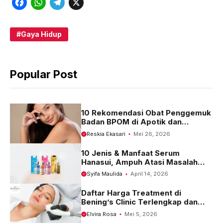
F
W
T
X
a
h
e
c
a
l
Gaya Hidup
e
t
e
b
s
g
Popular Post
o
A
r
o
p
a
k
p
m
10 Rekomendasi Obat Penggemuk
Badan BPOM di Apotik dan
Harganya
Reskia Ekasari
Mei 26, 2026
10 Jenis & Manfaat Serum
Hanasui, Ampuh Atasi Masalah
Kulit
Syifa Maulida
April 14, 2026
Daftar Harga Treatment di
Bening’s Clinic Terlengkap dan
Terbaru 2023
Elvira Rosa
Mei 5, 2026