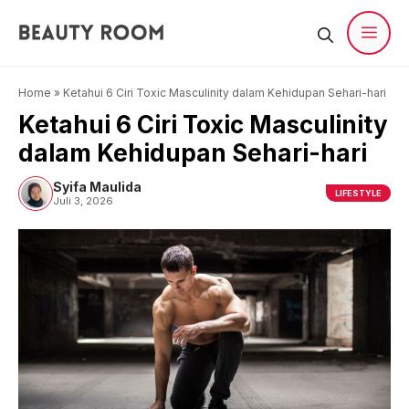
Langsung
ke
isi
Men
Home
»
Ketahui 6 Ciri Toxic Masculinity dalam Kehidupan Sehari-hari
Ketahui 6 Ciri Toxic Masculinity
dalam Kehidupan Sehari-hari
Syifa Maulida
LIFESTYLE
Juli 3, 2026