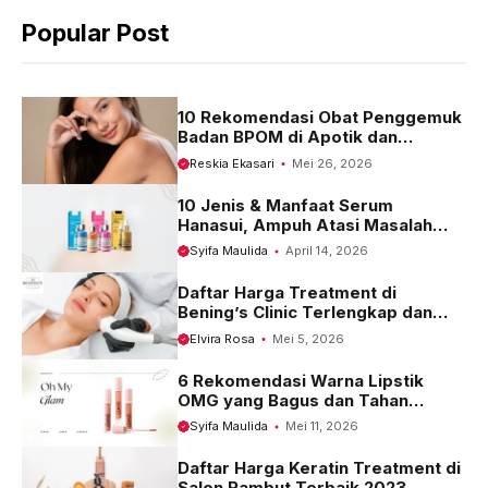
b
s
g
Popular Post
o
A
r
o
p
a
k
p
m
10 Rekomendasi Obat Penggemuk
Badan BPOM di Apotik dan
Harganya
Reskia Ekasari
Mei 26, 2026
10 Jenis & Manfaat Serum
Hanasui, Ampuh Atasi Masalah
Kulit
Syifa Maulida
April 14, 2026
Daftar Harga Treatment di
Bening’s Clinic Terlengkap dan
Terbaru 2023
Elvira Rosa
Mei 5, 2026
6 Rekomendasi Warna Lipstik
OMG yang Bagus dan Tahan
Seharian
Syifa Maulida
Mei 11, 2026
Daftar Harga Keratin Treatment di
Salon Rambut Terbaik 2023