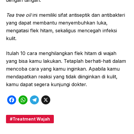
Tea tree oil
ini memiliki sifat antiseptik dan antibakteri
yang dapat membantu menyembuhkan luka,
mengatasi flek hitam, sekaligus mencegah infeksi
kulit.
Itulah 10 cara menghilangkan flek hitam di wajah
yang bisa kamu lakukan. Tetaplah berhati-hati dalam
mencoba cara yang kamu inginkan. Apabila kamu
mendapatkan reaksi yang tidak diinginkan di kulit,
kamu dapat segera kunjungi dokter.
F
W
T
X
a
h
e
c
a
l
Treatment Wajah
e
t
e