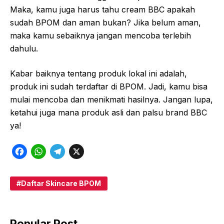
Maka, kamu juga harus tahu cream BBC apakah
sudah BPOM dan aman bukan? Jika belum aman,
maka kamu sebaiknya jangan mencoba terlebih
dahulu.
Kabar baiknya tentang produk lokal ini adalah,
produk ini sudah terdaftar di BPOM. Jadi, kamu bisa
mulai mencoba dan menikmati hasilnya. Jangan lupa,
ketahui juga mana produk asli dan palsu brand BBC
ya!
F
W
T
X
a
h
e
c
a
l
Daftar Skincare BPOM
e
t
e
b
s
g
Popular Post