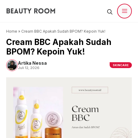
Langsung
ke
isi
Men
Home
»
Cream BBC Apakah Sudah BPOM? Kepoin Yuk!
Cream BBC Apakah Sudah
BPOM? Kepoin Yuk!
Artika Nessa
SKINCARE
Juli 12, 2026