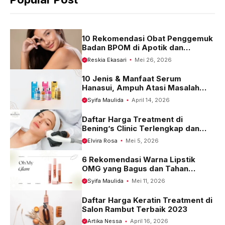
o
A
r
o
p
a
k
p
m
10 Rekomendasi Obat Penggemuk
Badan BPOM di Apotik dan
Harganya
Reskia Ekasari
Mei 26, 2026
10 Jenis & Manfaat Serum
Hanasui, Ampuh Atasi Masalah
Kulit
Syifa Maulida
April 14, 2026
Daftar Harga Treatment di
Bening’s Clinic Terlengkap dan
Terbaru 2023
Elvira Rosa
Mei 5, 2026
6 Rekomendasi Warna Lipstik
OMG yang Bagus dan Tahan
Seharian
Syifa Maulida
Mei 11, 2026
Daftar Harga Keratin Treatment di
Salon Rambut Terbaik 2023
Artika Nessa
April 16, 2026