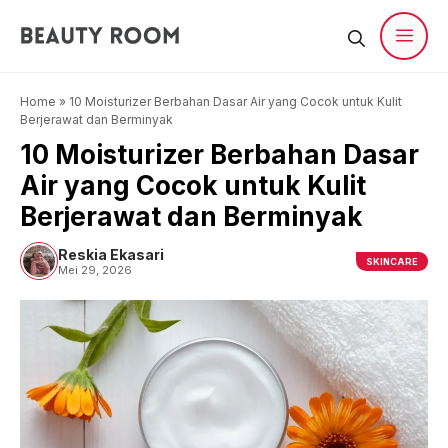
Langsung
ke
isi
Men
Home
»
10 Moisturizer Berbahan Dasar Air yang Cocok untuk Kulit
Berjerawat dan Berminyak
10 Moisturizer Berbahan Dasar
Air yang Cocok untuk Kulit
Berjerawat dan Berminyak
Reskia Ekasari
SKINCARE
Mei 29, 2026