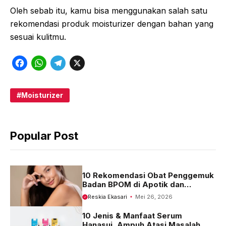
Oleh sebab itu, kamu bisa menggunakan salah satu
rekomendasi produk moisturizer dengan bahan yang
sesuai kulitmu.
F
W
T
X
a
h
e
c
a
l
Moisturizer
e
t
e
b
s
g
Popular Post
o
A
r
o
p
a
k
p
m
10 Rekomendasi Obat Penggemuk
Badan BPOM di Apotik dan
Harganya
Reskia Ekasari
Mei 26, 2026
10 Jenis & Manfaat Serum
Hanasui, Ampuh Atasi Masalah