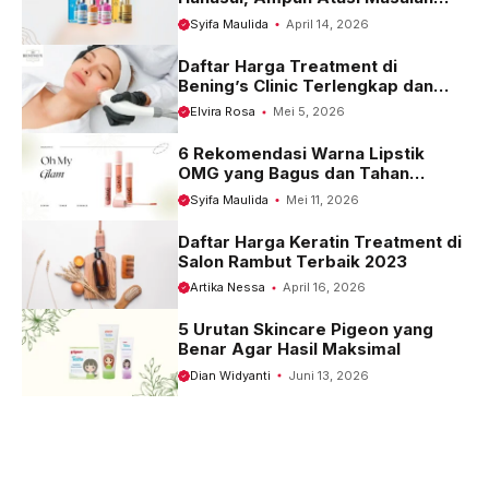
Kulit
Syifa Maulida
April 14, 2026
Daftar Harga Treatment di
Bening’s Clinic Terlengkap dan
Terbaru 2023
Elvira Rosa
Mei 5, 2026
6 Rekomendasi Warna Lipstik
OMG yang Bagus dan Tahan
Seharian
Syifa Maulida
Mei 11, 2026
Daftar Harga Keratin Treatment di
Salon Rambut Terbaik 2023
Artika Nessa
April 16, 2026
5 Urutan Skincare Pigeon yang
Benar Agar Hasil Maksimal
Dian Widyanti
Juni 13, 2026