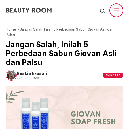
Langsung
ke
isi
Men
Home
»
Jangan Salah, Inilah 5 Perbedaan Sabun Giovan Asli dan
Palsu
Jangan Salah, Inilah 5
Perbedaan Sabun Giovan Asli
dan Palsu
Reskia Ekasari
SKINCARE
Juni 24, 2026