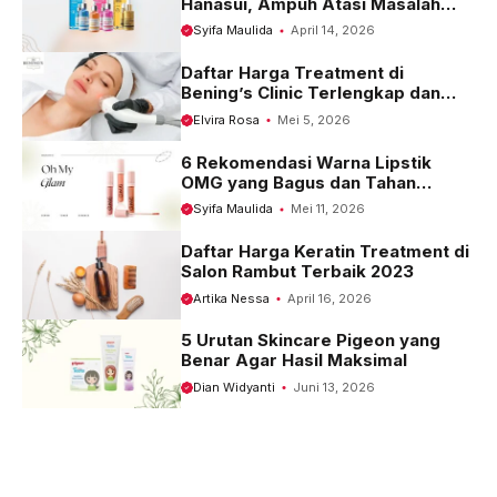
Hanasui, Ampuh Atasi Masalah
Kulit
Syifa Maulida
April 14, 2026
Daftar Harga Treatment di
Bening’s Clinic Terlengkap dan
Terbaru 2023
Elvira Rosa
Mei 5, 2026
6 Rekomendasi Warna Lipstik
OMG yang Bagus dan Tahan
Seharian
Syifa Maulida
Mei 11, 2026
Daftar Harga Keratin Treatment di
Salon Rambut Terbaik 2023
Artika Nessa
April 16, 2026
5 Urutan Skincare Pigeon yang
Benar Agar Hasil Maksimal
Dian Widyanti
Juni 13, 2026