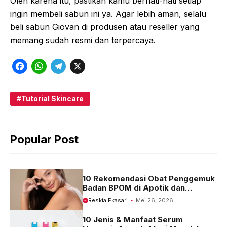
Oleh karena itu, pastikan kamu berhati-hati setiap
ingin membeli sabun ini ya. Agar lebih aman, selalu
beli sabun Giovan di produsen atau reseller yang
memang sudah resmi dan terpercaya.
F
W
T
X
a
h
e
c
a
l
Tutorial Skincare
e
t
e
b
s
g
Popular Post
o
A
r
o
p
a
k
p
m
10 Rekomendasi Obat Penggemuk
Badan BPOM di Apotik dan
Harganya
Reskia Ekasari
Mei 26, 2026
10 Jenis & Manfaat Serum