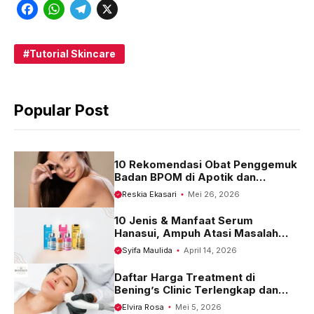
F
W
T
X
a
h
e
c
a
l
Tutorial Skincare
e
t
e
b
s
g
Popular Post
o
A
r
o
p
a
k
p
m
10 Rekomendasi Obat Penggemuk
Badan BPOM di Apotik dan
Harganya
Reskia Ekasari
Mei 26, 2026
10 Jenis & Manfaat Serum
Hanasui, Ampuh Atasi Masalah
Kulit
Syifa Maulida
April 14, 2026
Daftar Harga Treatment di
Bening’s Clinic Terlengkap dan
Terbaru 2023
Elvira Rosa
Mei 5, 2026