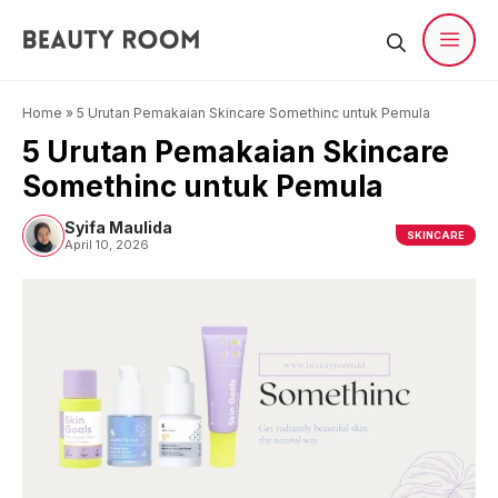
Langsung
ke
isi
Men
Home
»
5 Urutan Pemakaian Skincare Somethinc untuk Pemula
5 Urutan Pemakaian Skincare
Somethinc untuk Pemula
Syifa Maulida
SKINCARE
April 10, 2026