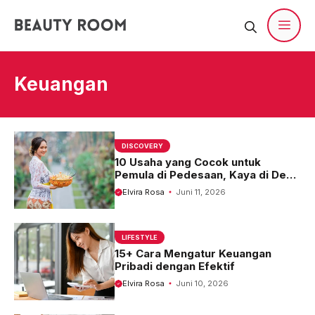
Langsung
ke
isi
Men
Keuangan
DISCOVERY
10 Usaha yang Cocok untuk
Pemula di Pedesaan, Kaya di Desa
Bukan Mimpi!
Elvira Rosa
Juni 11, 2026
LIFESTYLE
15+ Cara Mengatur Keuangan
Pribadi dengan Efektif
Elvira Rosa
Juni 10, 2026