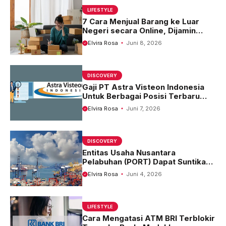
LIFESTYLE
7 Cara Menjual Barang ke Luar
Negeri secara Online, Dijamin
Sukses!
Elvira Rosa
Juni 8, 2026
DISCOVERY
Gaji PT Astra Visteon Indonesia
Untuk Berbagai Posisi Terbaru
2023
Elvira Rosa
Juni 7, 2026
DISCOVERY
Entitas Usaha Nusantara
Pelabuhan (PORT) Dapat Suntikan
USD42,80 Juta Untuk
Elvira Rosa
Juni 4, 2026
Pengembangan River Port
LIFESTYLE
Cara Mengatasi ATM BRI Terblokir