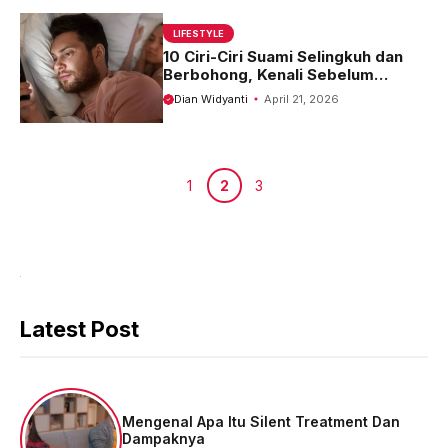
LIFESTYLE
10 Ciri-Ciri Suami Selingkuh dan
Berbohong, Kenali Sebelum
Terlambat!
Dian Widyanti
April 21, 2026
Halaman
Halaman
Halaman
1
2
3
Latest Post
Mengenal Apa Itu Silent Treatment Dan
Dampaknya