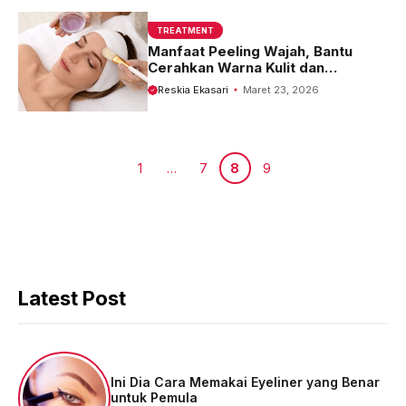
TREATMENT
Manfaat Peeling Wajah, Bantu
Cerahkan Warna Kulit dan
Hilangkan Kusam
Reskia Ekasari
Maret 23, 2026
Halaman
Halaman
Halaman
Halaman
1
…
7
8
9
Latest Post
Ini Dia Cara Memakai Eyeliner yang Benar
untuk Pemula