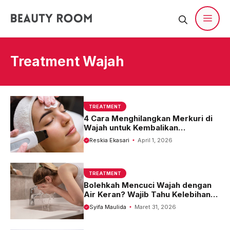
Langsung
ke
isi
Men
Treatment Wajah
TREATMENT
4 Cara Menghilangkan Merkuri di
Wajah untuk Kembalikan
Kesehatan Kulit
Reskia Ekasari
April 1, 2026
TREATMENT
Bolehkah Mencuci Wajah dengan
Air Keran? Wajib Tahu Kelebihan
dan 4 Kekurangannya!
Syifa Maulida
Maret 31, 2026