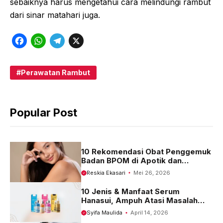
sebaiknya harus mengetahui cara melindungi rambut
dari sinar matahari juga.
F
W
T
X
a
h
e
c
a
l
Perawatan Rambut
e
t
e
b
s
g
Popular Post
o
A
r
o
p
a
k
p
m
10 Rekomendasi Obat Penggemuk
Badan BPOM di Apotik dan
Harganya
Reskia Ekasari
Mei 26, 2026
10 Jenis & Manfaat Serum
Hanasui, Ampuh Atasi Masalah
Kulit
Syifa Maulida
April 14, 2026