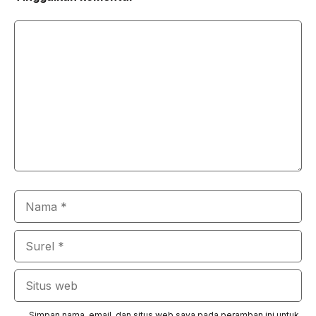
Komentar
Nama
Surel
Situs
web
Simpan nama, email, dan situs web saya pada peramban ini untuk