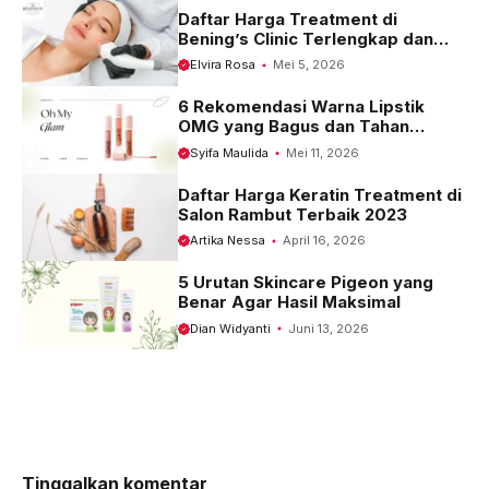
Daftar Harga Treatment di
Bening’s Clinic Terlengkap dan
Terbaru 2023
Elvira Rosa
Mei 5, 2026
6 Rekomendasi Warna Lipstik
OMG yang Bagus dan Tahan
Seharian
Syifa Maulida
Mei 11, 2026
Daftar Harga Keratin Treatment di
Salon Rambut Terbaik 2023
Artika Nessa
April 16, 2026
5 Urutan Skincare Pigeon yang
Benar Agar Hasil Maksimal
Dian Widyanti
Juni 13, 2026
Tinggalkan komentar