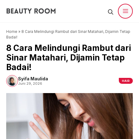
Langsung
ke
isi
Men
Home
»
8 Cara Melindungi Rambut dari Sinar Matahari, Dijamin Tetap
Badai!
8 Cara Melindungi Rambut dari
Sinar Matahari, Dijamin Tetap
Badai!
Syifa Maulida
HAIR
Juni 29, 2026