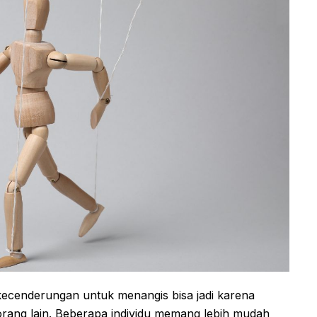
cenderungan untuk menangis bisa jadi karena
rang lain. Beberapa individu memang lebih mudah