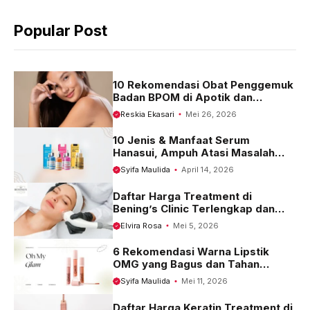
b
s
g
Popular Post
o
A
r
o
p
a
k
p
m
10 Rekomendasi Obat Penggemuk
Badan BPOM di Apotik dan
Harganya
Reskia Ekasari
Mei 26, 2026
10 Jenis & Manfaat Serum
Hanasui, Ampuh Atasi Masalah
Kulit
Syifa Maulida
April 14, 2026
Daftar Harga Treatment di
Bening’s Clinic Terlengkap dan
Terbaru 2023
Elvira Rosa
Mei 5, 2026
6 Rekomendasi Warna Lipstik
OMG yang Bagus dan Tahan
Seharian
Syifa Maulida
Mei 11, 2026
Daftar Harga Keratin Treatment di