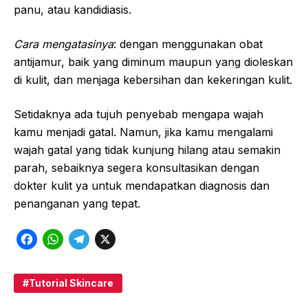
panu, atau kandidiasis.
Cara mengatasinya
: dengan menggunakan obat
antijamur, baik yang diminum maupun yang dioleskan
di kulit, dan menjaga kebersihan dan kekeringan kulit.
Setidaknya ada tujuh penyebab mengapa wajah
kamu menjadi gatal. Namun, jika kamu mengalami
wajah gatal yang tidak kunjung hilang atau semakin
parah, sebaiknya segera konsultasikan dengan
dokter kulit ya untuk mendapatkan diagnosis dan
penanganan yang tepat.
F
W
T
X
a
h
e
c
a
l
Tutorial Skincare
e
t
e