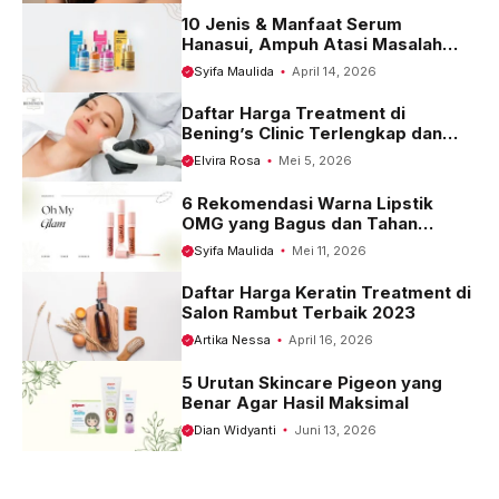
10 Jenis & Manfaat Serum
Hanasui, Ampuh Atasi Masalah
Kulit
Syifa Maulida
April 14, 2026
Daftar Harga Treatment di
Bening’s Clinic Terlengkap dan
Terbaru 2023
Elvira Rosa
Mei 5, 2026
6 Rekomendasi Warna Lipstik
OMG yang Bagus dan Tahan
Seharian
Syifa Maulida
Mei 11, 2026
Daftar Harga Keratin Treatment di
Salon Rambut Terbaik 2023
Artika Nessa
April 16, 2026
5 Urutan Skincare Pigeon yang
Benar Agar Hasil Maksimal
Dian Widyanti
Juni 13, 2026