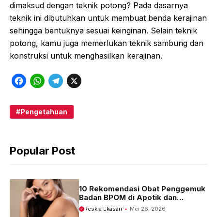
dimaksud dengan teknik potong? Pada dasarnya
teknik ini dibutuhkan untuk membuat benda kerajinan
sehingga bentuknya sesuai keinginan. Selain teknik
potong, kamu juga memerlukan teknik sambung dan
konstruksi untuk menghasilkan kerajinan.
F
W
T
X
a
h
e
c
a
l
Pengetahuan
e
t
e
b
s
g
Popular Post
o
A
r
o
p
a
k
p
m
10 Rekomendasi Obat Penggemuk
Badan BPOM di Apotik dan
Harganya
Reskia Ekasari
Mei 26, 2026